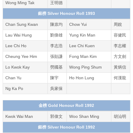
Wong Ming Tak
王明德
銀榜 Silver Honour Roll 1993
Chan Sung Kwan
陳祟均
Chow Yui
周銳
Lau Wai Hung
劉偉雄
Yung Kin Man
容健民
Lee Chi Ho
李志浩
Lee Chi Kuen
李志權
Cheung Yee Him
張貽謙
Fong Man Kim
方文劍
Lo Kwok Kay
勞國基
Wong Ping Shum
黃炳信
Chan Yu
陳宇
Ho Hon Lung
何漢龍
Ng Ka Po
吳家保
金榜 Gold Honour Roll 1992
Kwok Wai Man
郭偉文
Woo Shan Ming
胡汕明
銀榜 Silver Honour Roll 1992