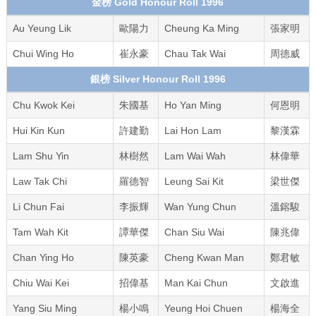
金榜 Gold Honour Roll 1996
Au Yeung Lik
歐陽力
Cheung Ka Ming
張家明
Chui Wing Ho
崔永豪
Chau Tak Wai
周德威
銀榜 Silver Honour Roll 1996
Chu Kwok Kei
朱國基
Ho Yan Ming
何恩明
Hui Kin Kun
許建勤
Lai Hon Lam
黎漢霖
Lam Shu Yin
林樹然
Lam Wai Wah
林偉華
Law Tak Chi
羅德智
Leung Sai Kit
梁世傑
Li Chun Fai
李振輝
Wan Yung Chun
溫鎔駿
Tam Wah Kit
譚華傑
Chan Siu Wai
陳兆偉
Chan Ying Ho
陳英豪
Cheng Kwan Man
鄭君敏
Chiu Wai Kei
招偉基
Man Kai Chun
文啟進
Yang Siu Ming
楊小鳴
Yeung Hoi Chuen
楊海全