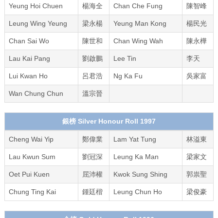
Yeung Hoi Chuen
楊海全
Chan Che Fung
陳智峰
Leung Wing Yeung
梁永楊
Yeung Man Kong
楊民光
Chan Sai Wo
陳世和
Chan Wing Wah
陳永樺
Lau Kai Pang
劉啟鵬
Lee Tin
李天
Lui Kwan Ho
呂君浩
Ng Ka Fu
吳家富
Wan Chung Chun
溫宗晉
銀榜 Silver Honour Roll 1997
Cheng Wai Yip
鄭偉業
Lam Yat Tung
林溢東
Lau Kwun Sum
劉冠深
Leung Ka Man
梁家文
Oet Pui Kuen
屈沛權
Kwok Sung Shing
郭祟聖
Chung Ting Kai
鍾廷楷
Leung Chun Ho
梁俊豪