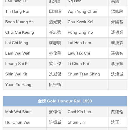
Lau Bing Fu
劉炳富
Ng Hon
吳瀚
Tin Hung Fai
田鴻暉
Wan Yung Chun
溫鎔駿
Boen Kuang An
溫光安
Chu Kwok Kei
朱國基
Chui Chi Keung
崔志強
Fung Ling Yip
馮領業
Lai Chi Ming
黎志明
Lai Hon Lam
黎漢霖
Lam Wai Wah
林偉華
Law Tak Chi
羅德智
Leung Sai Kit
梁世傑
Li Chun Fai
李振輝
Shin Wai Kit
冼威傑
Shum Tsan Shing
沈燦城
Yuen Yu Hang
阮宇衡
金榜 Gold Honour Roll 1993
Mak Wai Shun
麥偉信
Choi Kin Lun
蔡建倫
Hui Chun Wai
許振威
Shum Jin
沈正