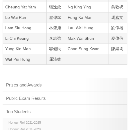
Cheung Yat Yam
張逸欽
Ng King Ying
吳敬礽
Lo Wai Pan
盧偉斌
Fung Ka Man
馮嘉文
Lam Siu Hong
林肇康
Lau Wai Hung
劉偉雄
Li Chi Keung
李志強
Mak Wai Shun
麥偉信
Yung Kin Man
容健民
Chan Sung Kwan
陳祟均
Wat Pui Hung
屈沛雄
Prizes and Awards
Public Exam Results
Top Students
Honour Roll 2021-2025
Honour Roll 2011-2020