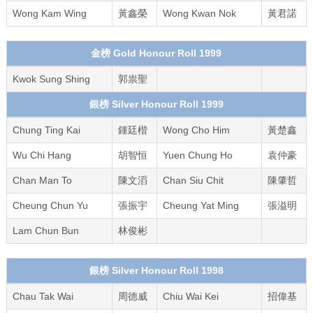
Wong Kam Wing
黃鑫榮
Wong Kwan Nok
黃君諾
金榜 Gold Honour Roll 1999
Kwok Sung Shing
郭祟聖
銀榜 Silver Honour Roll 1999
Chung Ting Kai
鍾廷楷
Wong Cho Him
黃楚鑫
Wu Chi Hang
胡智恒
Yuen Chung Ho
袁仲豪
Chan Man To
陳文滔
Chan Siu Chit
陳肇哲
Cheung Chun Yu
張振宇
Cheung Yat Ming
張溢明
Lam Chun Bun
林俊彬
銀榜 Silver Honour Roll 1998
Chau Tak Wai
周德威
Chiu Wai Kei
招偉基