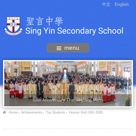
中文
English
menu
55th Anniversary Thanksgiving Mass
Home
Achievements
Top Students
Honour Roll 1991-2000