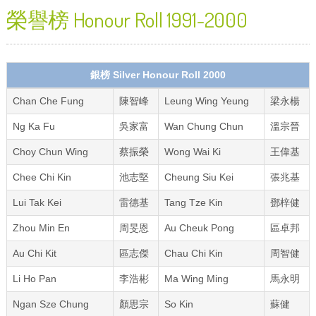
榮譽榜 Honour Roll 1991-2000
銀榜 Silver Honour Roll 2000
Chan Che Fung
陳智峰
Leung Wing Yeung
梁永楊
Ng Ka Fu
吳家富
Wan Chung Chun
溫宗晉
Choy Chun Wing
蔡振榮
Wong Wai Ki
王偉基
Chee Chi Kin
池志堅
Cheung Siu Kei
張兆基
Lui Tak Kei
雷德基
Tang Tze Kin
鄧梓健
Zhou Min En
周旻恩
Au Cheuk Pong
區卓邦
Au Chi Kit
區志傑
Chau Chi Kin
周智健
Li Ho Pan
李浩彬
Ma Wing Ming
馬永明
Ngan Sze Chung
顏思宗
So Kin
蘇健