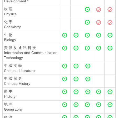
Development *
物 理
Physics
化 學
Chemistry
生 物
Biology
資 訊 及 通 訊 科 技
Information and Communication
Technology
中 國 文 學
Chinese Literature
中 國 歷 史
Chinese History
歷 史
History
地 理
Geography
經 濟