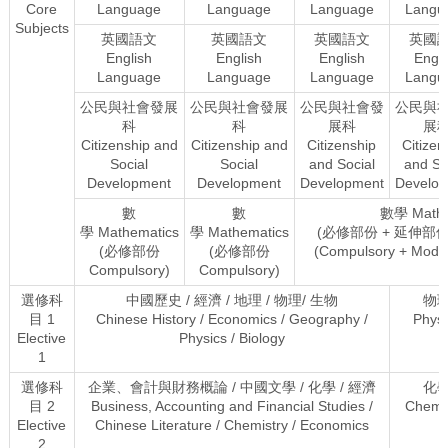
Core
Language
Language
Language
Langu
Subjects
英國語文
英國語文
英國語文
英國
English
English
English
Engli
Language
Language
Language
Langu
公民與社會發展
公民與社會發展
公民與社會發
公民與
科
科
展科
展
Citizenship and
Citizenship and
Citizenship
Citizen
Social
Social
and Social
and So
Development
Development
Development
Develo
數
數
數學 Mathe
學 Mathematics
學 Mathematics
(必修部份 + 延伸部份 
(必修部份
(必修部份
(Compulsory + Modul
Compulsory)
Compulsory)
選修科
中國歷史 / 經濟 / 地理 / 物理/ 生物
物
目 1
Chinese History / Economics / Geography /
Physi
Elective
Physics / Biology
1
選修科
企業、會計與財務概論 / 中國文學 / 化學 / 經濟
化
目 2
Business, Accounting and Financial Studies /
Chemis
Elective
Chinese Literature / Chemistry / Economics
2