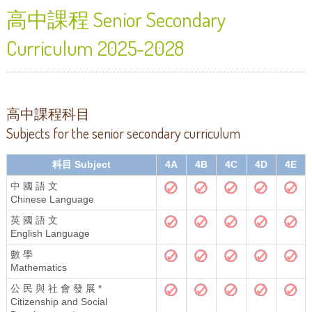
高中課程 Senior Secondary
Curriculum 2025-2028
高中課程科目
Subjects for the senior secondary curriculum
科目 Subject
4A
4B
4C
4D
4E
中 國 語 文
Chinese Language
英 國 語 文
English Language
數 學
Mathematics
公 民 與 社 會 發 展 *
Citizenship and Social