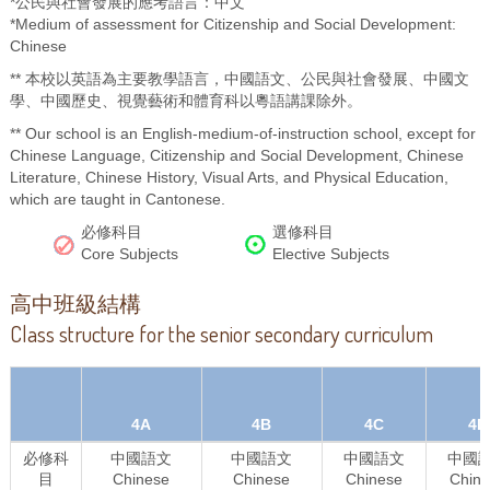
*公民與社會發展的應考語言：中文
*Medium of assessment for Citizenship and Social Development:
Chinese
** 本校以英語為主要教學語言，中國語文、公民與社會發展、中國文
學、中國歷史、視覺藝術和體育科以粵語講課除外。
** Our school is an English-medium-of-instruction school, except for
Chinese Language, Citizenship and Social Development, Chinese
Literature, Chinese History, Visual Arts, and Physical Education,
which are taught in Cantonese.
必修科目
選修科目
Core Subjects
Elective Subjects
高中班級結構
Class structure for the senior secondary curriculum
4A
4B
4C
4D
必修科
中國語文
中國語文
中國語文
中國
目
Chinese
Chinese
Chinese
Chin