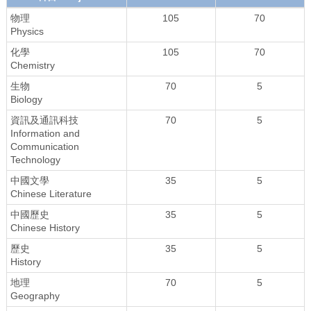
物理
105
70
Physics
化學
105
70
Chemistry
生物
70
5
Biology
資訊及通訊科技
70
5
Information and
Communication
Technology
中國文學
35
5
Chinese Literature
中國歷史
35
5
Chinese History
歷史
35
5
History
地理
70
5
Geography