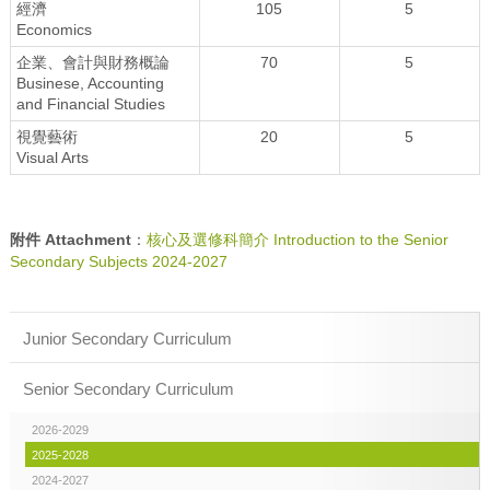
經濟
105
5
Economics
企業、會計與財務概論
70
5
Businese, Accounting
and Financial Studies
視覺藝術
20
5
Visual Arts
附件 Attachment
：
核心及選修科簡介 Introduction to the Senior
Secondary Subjects 2024-2027
Junior Secondary Curriculum
Senior Secondary Curriculum
2026-2029
2025-2028
2024-2027