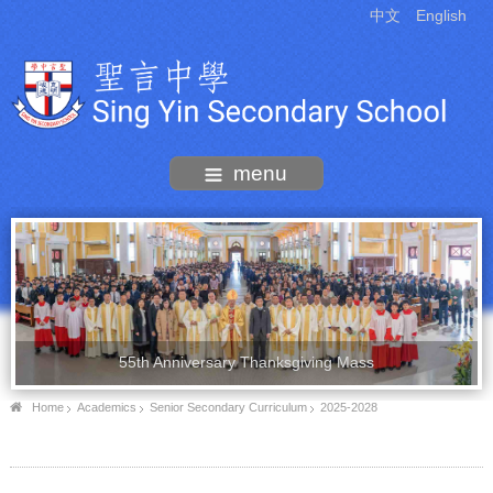
中文
English
menu
55th Anniversary Thanksgiving Mass
Home
Academics
Senior Secondary Curriculum
2025-2028