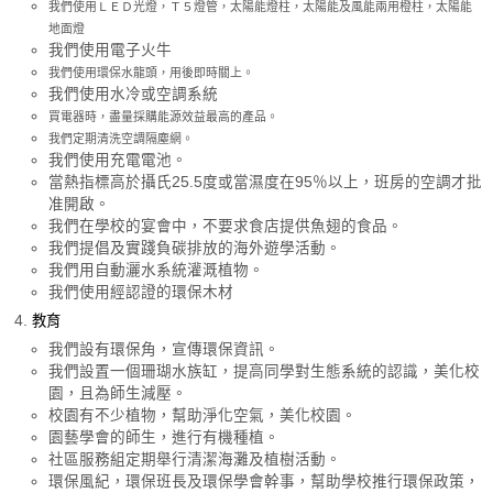
我們使用ＬＥＤ光燈，Ｔ５燈管，太陽能燈柱，太陽能及風能兩用橙柱，太陽能
地面燈
我們使用電子火牛
我們使用環保水龍頭，用後即時關上。
我們使用水冷或空調系統
買電器時，盡量採購能源效益最高的產品。
我們定期清洗空調隔塵網。
我們使用充電電池。
當熱指標高於攝氏25.5度或當濕度在95％以上，班房的空調才批
准開啟。
我們在學校的宴會中，不要求食店提供魚翅的食品。
我們提倡及實踐負碳排放的海外遊學活動。
我們用自動灑水系統灌溉植物。
我們使用經認證的環保木材
教育
我們設有環保角，宣傳環保資訊。
我們設置一個珊瑚水族缸，提高同學對生態系統的認識，美化校
園，且為師生減壓。
校園有不少植物，幫助淨化空氣，美化校園。
園藝學會的師生，進行有機種植。
社區服務組定期舉行清潔海灘及植樹活動。
環保風紀，環保班長及環保學會幹事，幫助學校推行環保政策，