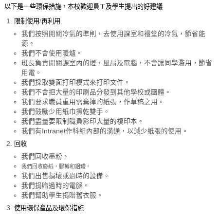
以下是一些環保措施，本校歡迎員工及學生提出的好建議
限制使用/再利用
我們按照開關冷氣的準則，去使用課室和禮堂的冷氣，節省能
源。
我們不會使用暖爐。
班長負責開關課室內的燈，風扇及電腦，不會讓同學濫用，節省
用電。
我們採取雙面打印模式來打印文件。
我們不會把大量的印刷品分發到其他學校或團體。
我們要求職員重用需棄掉的紙張，作草稿之用。
我們鼓勵少用紙巾擦乾雙手。
我們盡量要限制職員影印大量的複印本。
我們有Intranet作科組內部的溝通，以減少紙張的使用。
回收
我們回收墨粉。
我們回收廢紙，膠樽和鋁罐。
我們出售損壞或過時的設備。
我們捐贈過時的電腦。
我們幫助學生捐贈舊衣服。
使用環保產品及環保措施