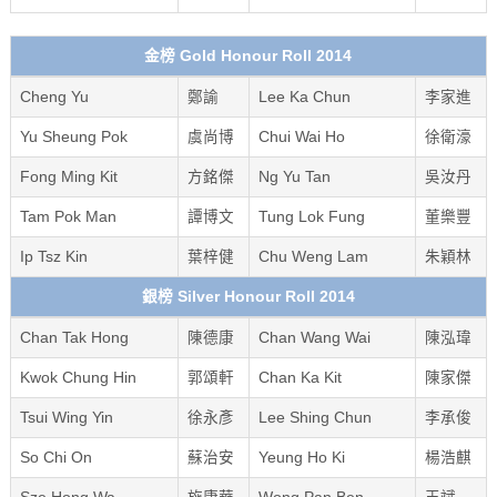
金榜 Gold Honour Roll 2014
Cheng Yu
鄭諭
Lee Ka Chun
李家進
Yu Sheung Pok
虞尚博
Chui Wai Ho
徐衛濠
Fong Ming Kit
方銘傑
Ng Yu Tan
吳汝丹
Tam Pok Man
譚博文
Tung Lok Fung
董樂豐
Ip Tsz Kin
葉梓健
Chu Weng Lam
朱穎林
銀榜 Silver Honour Roll 2014
Chan Tak Hong
陳德康
Chan Wang Wai
陳泓瑋
Kwok Chung Hin
郭頌軒
Chan Ka Kit
陳家傑
Tsui Wing Yin
徐永彥
Lee Shing Chun
李承俊
So Chi On
蘇治安
Yeung Ho Ki
楊浩麒