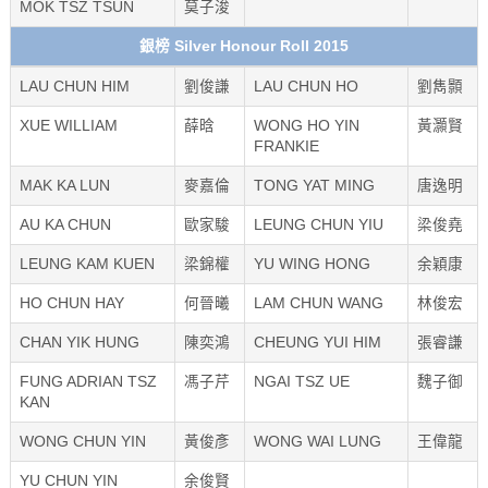
MOK TSZ TSUN
莫子浚
銀榜 Silver Honour Roll 2015
LAU CHUN HIM
劉俊謙
LAU CHUN HO
劉雋顥
XUE WILLIAM
薛晗
WONG HO YIN
黃灝賢
FRANKIE
MAK KA LUN
麥嘉倫
TONG YAT MING
唐逸明
AU KA CHUN
歐家駿
LEUNG CHUN YIU
梁俊堯
LEUNG KAM KUEN
梁錦權
YU WING HONG
余穎康
HO CHUN HAY
何晉曦
LAM CHUN WANG
林俊宏
CHAN YIK HUNG
陳奕鴻
CHEUNG YUI HIM
張睿謙
FUNG ADRIAN TSZ
馮子芹
NGAI TSZ UE
魏子御
KAN
WONG CHUN YIN
黃俊彥
WONG WAI LUNG
王偉龍
YU CHUN YIN
余俊賢