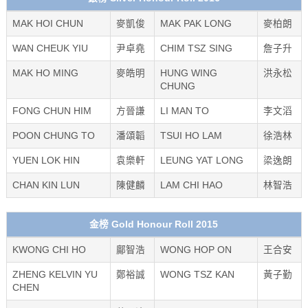
MAK HOI CHUN
麥凱俊
MAK PAK LONG
麥柏朗
WAN CHEUK YIU
尹卓堯
CHIM TSZ SING
詹子升
MAK HO MING
麥皓明
HUNG WING
洪永松
CHUNG
FONG CHUN HIM
方晉謙
LI MAN TO
李文滔
POON CHUNG TO
潘頌韜
TSUI HO LAM
徐浩林
YUEN LOK HIN
袁樂軒
LEUNG YAT LONG
梁逸朗
CHAN KIN LUN
陳健麟
LAM CHI HAO
林智浩
金榜 Gold Honour Roll 2015
KWONG CHI HO
鄺智浩
WONG HOP ON
王合安
ZHENG KELVIN YU
鄭裕誠
WONG TSZ KAN
黃子勤
CHEN