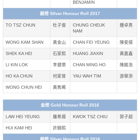
BENJAMIN
銀榜 Silver Honour Roll 2017
TO TSZ CHUN
杜子俊
CHUNG CHEUK
鍾卓男
NAM
WONG KAM SHAN
黃金山
CHAN FEI YEUNG
陳斐揚
SHEK KA HEI
石家熙
HUANG JIAXIN
黃嘉鑫
LI KIN LOK
李健樂
CHAN MING HO
陳銘浩
HO KA CHUN
何家晉
YAU WAH TIM
游華添
WONG CHUN HEI
黃雋晞
金榜 Gold Honour Roll 2016
LAW HEI YEUNG
羅希揚
KWOK TSZ CHIU
郭子超
HUI KAM HEI
許錦熙
銀榜 Silver Honour Roll 2016