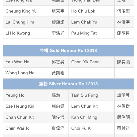
Sze Hong Wa
施康華
Wong Pan Ben
王斌
Cheung King Yu
張京宇
Ho Chiu Lok
何昭樂
Lai Chung Him
黎頌謙
Lam Chak Yu
林澤宇
Li Ho Kwong
李浩光
Pau Ming Tat
鮑明達
金榜 Gold Honour Roll 2013
Yau Wan Ho
邱雲昊
Chan Yik Pang
陳奕鵬
Wong Long Hei
黃朗希
銀榜 Silver Honour Roll 2013
Yeung Ho
楊灝
Tam Siu Fung
譚肇豐
Sze Heung Kin
施向鍵
Lam Chun Kit
林俊傑
Chan Chun Kit
陳俊傑
Kan Chi Ming
簡治明
Chim Wai To
詹偉滔
Choi Fu Ki
蔡付祺