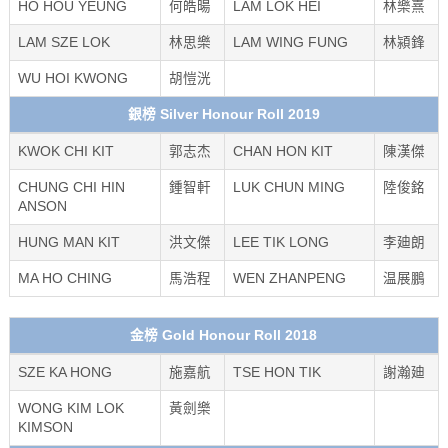
HO HOU YEUNG
何皓暘
LAM LOK HEI
林樂熹
LAM SZE LOK
林思樂
LAM WING FUNG
林潁鋒
WU HOI KWONG
胡愷洸
銀榜 Silver Honour Roll 2019
KWOK CHI KIT
郭志杰
CHAN HON KIT
陳漢傑
CHUNG CHI HIN
鍾智軒
LUK CHUN MING
陸俊銘
ANSON
HUNG MAN KIT
洪文傑
LEE TIK LONG
李廸朗
MA HO CHING
馬浩程
WEN ZHANPENG
温展鵬
金榜 Gold Honour Roll 2018
SZE KA HONG
施嘉航
TSE HON TIK
謝瀚廸
WONG KIM LOK
黃劍樂
KIMSON