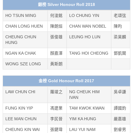
銀榜 Silver Honour Roll 2018
HO TSUN MING
何浚銘
LO CHUNG YIN
老頌弦
CHAN LONG HUEN
陳朗烜
CHAN WAN NOBEL
陳昀
CHEUNG CHUN
張俊雄
LEUNG HO LUN
梁昊麟
HUNG
NGAN KA CHAK
顏嘉澤
TANG HOI CHEONG
鄧凱閶
WONG SZE LONG
黃斯朗
金榜 Gold Honour Roll 2017
LAW CHUN CHI
羅竣之
NG CHEUK HIM
吳卓謙
IVAN
FUNG KIN YIP
馮建業
TAM KWOK KWAN
譚國鈞
LEE MAN CHUN
李民晉
YIM KA HUNG
嚴嘉雄
CHEUNG KIN WAI
張鍵瑋
LAU YUI NAM
劉睿男