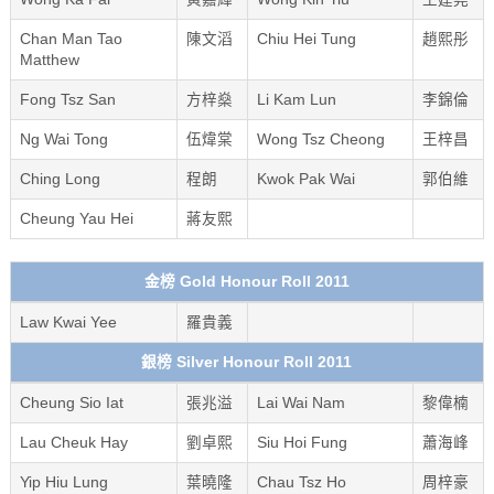
Chan Man Tao
陳文滔
Chiu Hei Tung
趙熙彤
Matthew
Fong Tsz San
方梓燊
Li Kam Lun
李錦倫
Ng Wai Tong
伍煒棠
Wong Tsz Cheong
王梓昌
Ching Long
程朗
Kwok Pak Wai
郭伯維
Cheung Yau Hei
蔣友熙
金榜 Gold Honour Roll 2011
Law Kwai Yee
羅貴義
銀榜 Silver Honour Roll 2011
Cheung Sio Iat
張兆溢
Lai Wai Nam
黎偉楠
Lau Cheuk Hay
劉卓熙
Siu Hoi Fung
蕭海峰
Yip Hiu Lung
葉曉隆
Chau Tsz Ho
周梓豪