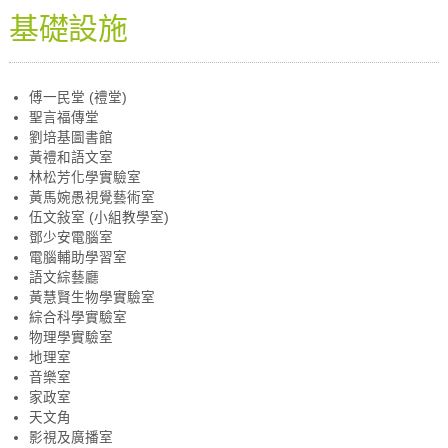
基礎設施
傅一民堂 (禮堂)
聖言福傳堂
劉培基圖書館
黃禮和語文室
林松芳化學實驗室
黃馬婉愚視覺藝術室
伍文敍室 (小組教學室)
鄧少安電腦室
電腦輔助學習室
語文綜藝廳
黃慧賢生物學實驗室
綜合科學實驗室
物理學實驗室
地理室
音樂室
家政室
天文角
影視及廣播室