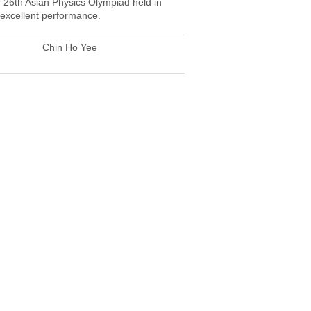
26th Asian Physics Olympiad held in
 excellent performance.
Chin Ho Yee