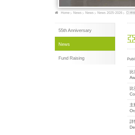
Home
News
News
News 2025-2026
亞洲物理
55th Anniversary
亞
News
Fund Raising
Publ
比
Aw
比
Co
主
Or
詳
De