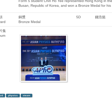
Form 5 student Chin Ho Yee represented Hong Kong in the 
Busan, Republic of Korea, and won a Bronze Medal for his
項
銅獎
5D
錢浩懿
ard
Bronze Medal
片集
bum
rd
physics
steam