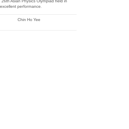
26th Asian Physics Olympiad held in
 excellent performance.
Chin Ho Yee