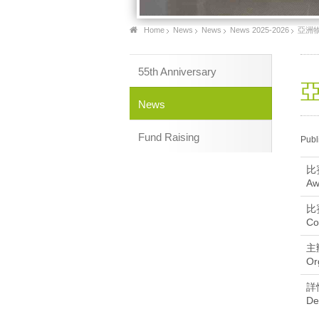
Home
News
News
News 2025-2026
亞洲物理
55th Anniversary
亞
News
Fund Raising
Publ
比
Aw
比
Co
主
Or
詳
De