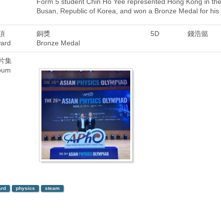
Form 5 student Chin Ho Yee represented Hong Kong in the 
Busan, Republic of Korea, and won a Bronze Medal for his
項
銅獎
5D
錢浩懿
ard
Bronze Medal
片集
bum
rd
physics
steam