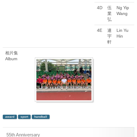
4D
伍
Ng Yip
業
Wang
弘
4E
連
Lin Yu
宇
Hin
軒
相片集
Album
award
sport
handball
55th Anniversary