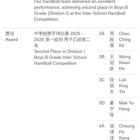
Our handball team delivered an excellent
performance, achieving second place in Boys B
Grade (Division I) at the Inter-School Handball
Competition.
獎項
中學校際手球比賽 2025 -
3A
周
Chau
Award
2026 第一組別 男子乙組第二
政
Ching
名
傑
Kit
Second Place in Division I
3B
王
Wong
Boys B Grade Inter School
冠
Kwun
Handball Competition
皓
Ho
3C
陸
Luk
競
King
天
Tin
3D
麥
Mak Yu
宇
Hang
恆
4A
張
Cheung
溥
Po
涇
Keng