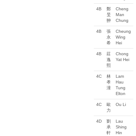
4B
鄭
Cheng
旻
Man
翀
Chung
4B
張
Cheung
永
Wing
希
Hei
4B
莊
Chong
逸
Yat Hei
熙
4C
林
Lam
孝
Hau
潼
Tung
Elton
4C
歐
Ou Li
力
4D
劉
Lau
承
Shing
軒
Hin