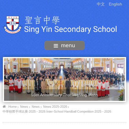
中文
English
menu
55th Anniversary Thanksgiving Mass
Home
News
News
News 2025-2026
中學校際手球比賽 2025 - 2026 Inter-School Handball Competition 2025 - 2026