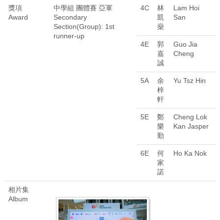
獎項
中學組 團體賽 亞軍
4C
林
Lam Hoi
Award
Secondary
凱
San
Section(Group): 1st
燊
runner-up
4E
郭
Guo Jia
嘉
Cheng
誠
5A
余
Yu Tsz Hin
梓
軒
5E
鄭
Cheng Lok
樂
Kan Jasper
勤
6E
何
Ho Ka Nok
家
諾
相片集
Album