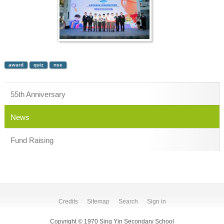
award
quiz
nse
55th Anniversary
News
Fund Raising
Credits
Sitemap
Search
Sign in
Copyright © 1970 Sing Yin Secondary School