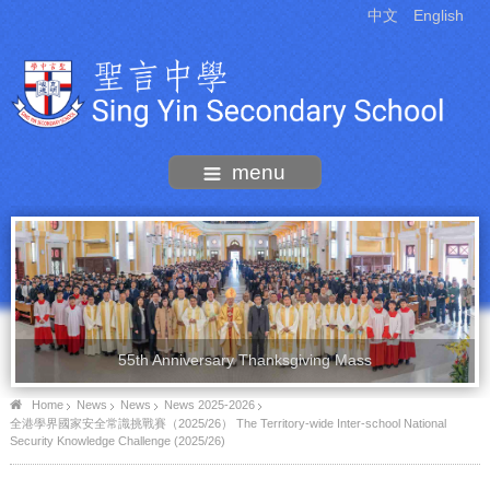
中文
English
menu
55th Anniversary Thanksgiving Mass
Home
News
News
News 2025-2026
全港學界國家安全常識挑戰賽（2025/26） The Territory-wide Inter-school National
Security Knowledge Challenge (2025/26)