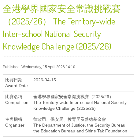
全港學界國家安全常識挑戰賽
（2025/26） The Territory-wide
Inter-school National Security
Knowledge Challenge (2025/26)
Published: Wednesday, 15 April 2026 14:10
比賽日期
2026-04-15
Award Date
比賽名稱
全港學界國家安全常識挑戰賽（2025/26）
Competition
The Territory-wide Inter-school National Security
Knowledge Challenge (2025/26)
主辦機構
律政司、保安局、教育局及善德基金會
Organizer
The Department of Justice, the Security Bureau,
the Education Bureau and Shine Tak Foundation