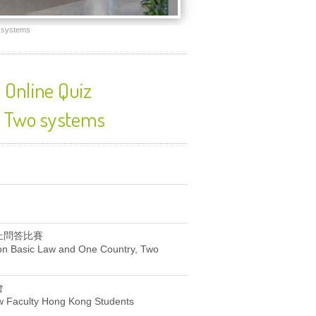
systems
ne Quiz
, Two systems
上問答比賽
 on Basic Law and One Country, Two
會
w Faculty Hong Kong Students